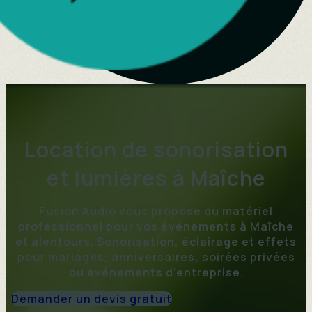
Location de sonorisation
et lumières à Maîche
Fusion Audio vous propose du matériel
professionnel pour vos événements à Maîche
et alentours. Sonorisation, éclairage et effets
pour mariages, anniversaires, soirées privées
ou événements d’entreprise.
Demander un devis gratuit