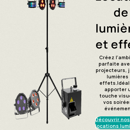
de
lumiè
et eff
Créez l’amb
parfaite av
projecteurs, 
lumières
effets.Idéal
apporter 
touche visue
vos soirée
événemen
Découvrir nos
locations lum