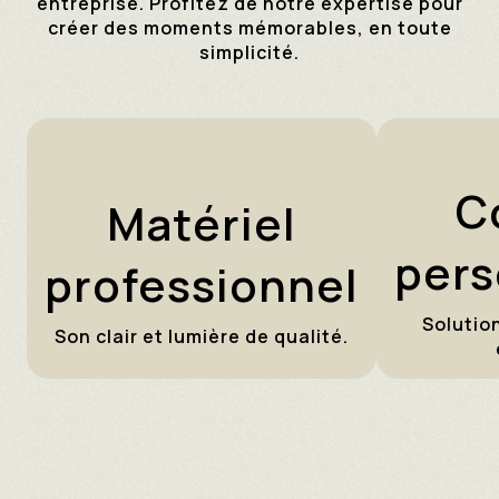
entreprise. Profitez de notre expertise pour
créer des moments mémorables, en toute
simplicité.
C
Matériel
pers
professionnel
Solutio
Son clair et lumière de qualité.