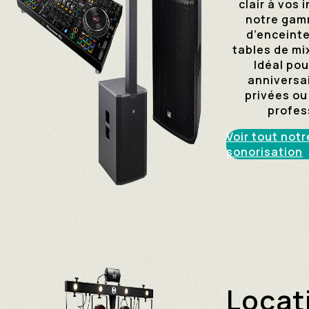
clair à vos 
notre gam
d’enceinte
tables de mi
Idéal pou
anniversai
privées o
profes
Voir tout notr
sonorisation
Locat