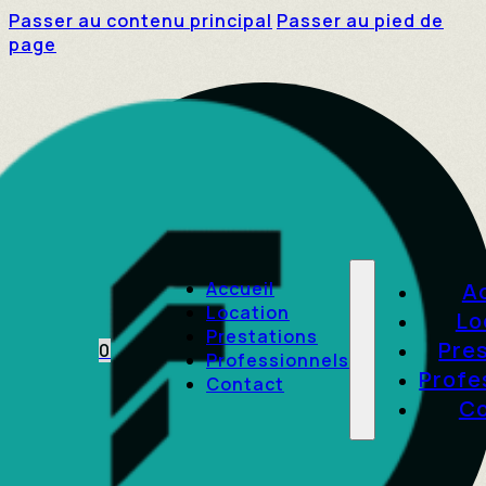
Passer au contenu principal
Passer au pied de
page
Accueil
A
Location
Lo
Prestations
Pre
0
Professionnels
Profe
Contact
Co